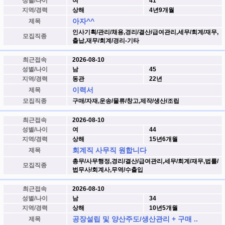
성별/나이
여
41
지역/경력
상해
4년9개월
아자^^
제목
인사기획/관리/채용,경리/결산/급여관리,세무/회계/재무,
모집직종
출납,재무/회계/경리-기타
최근접속
2026-08-10
성별/나이
남
45
지역/경력
동관
22년
이력서
제목
모집직종
구매/자재,운송/물류/창고,제작/생산/조립
최근접속
2026-08-10
성별/나이
여
44
지역/경력
상해
15년6개월
회계직 사무직 원합니다
제목
총무/사무행정,경리/결산/급여관리,세무/회계/재무,법률/
모집직종
법무사/회계사,무역/수출입
최근접속
2026-08-10
성별/나이
남
34
지역/경력
상해
10년5개월
공장설립 및 양산주도/생산관리 + 구매 ..
제목