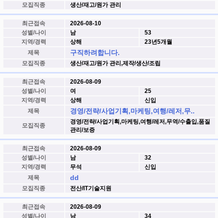
모집직종
생산/재고/원가 관리
최근접속
2026-08-10
성별/나이
남
53
지역/경력
상해
23년5개월
구직하려합니다.
제목
모집직종
생산/재고/원가 관리,제작/생산/조립
최근접속
2026-08-09
성별/나이
여
25
지역/경력
상해
신입
경영/전략/사업기획,마케팅,여행/레저,무..
제목
경영/전략/사업기획,마케팅,여행/레저,무역/수출입,품질
모집직종
관리/보증
최근접속
2026-08-09
성별/나이
남
32
지역/경력
무석
신입
dd
제목
모집직종
전산/IT기술지원
최근접속
2026-08-09
성별/나이
남
34