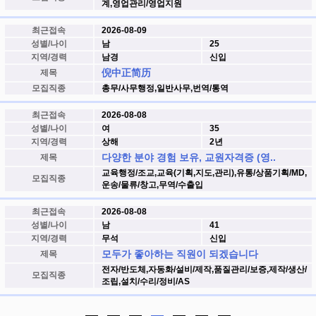
계,영업관리/영업지원
최근접속
2026-08-09
성별/나이
남
25
지역/경력
남경
신입
倪中正简历
제목
모집직종
총무/사무행정,일반사무,번역/통역
최근접속
2026-08-08
성별/나이
여
35
지역/경력
상해
2년
다양한 분야 경험 보유, 교원자격증 (영..
제목
교육행정/조교,교육(기획,지도,관리),유통/상품기획/MD,
모집직종
운송/물류/창고,무역/수출입
최근접속
2026-08-08
성별/나이
남
41
지역/경력
무석
신입
모두가 좋아하는 직원이 되겠습니다
제목
전자/반도체,자동화/설비/제작,품질관리/보증,제작/생산/
모집직종
조립,설치/수리/정비/AS