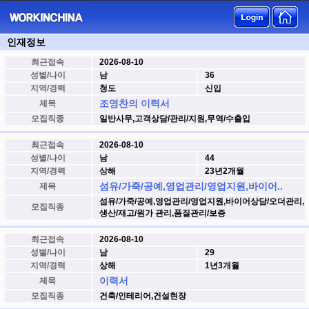
인재정보
최근접속
2026-08-10
성별/나이
남
36
지역/경력
청도
신입
조영찬의 이력서
제목
모집직종
일반사무,고객상담/관리/지원,무역/수출입
최근접속
2026-08-10
성별/나이
남
44
지역/경력
상해
23년2개월
섬유/가죽/공예,영업관리/영업지원,바이어..
제목
섬유/가죽/공예,영업관리/영업지원,바이어상담/오더관리,
모집직종
생산/재고/원가 관리,품질관리/보증
최근접속
2026-08-10
성별/나이
남
29
지역/경력
상해
1년3개월
이력서
제목
모집직종
건축/인테리어,건설현장