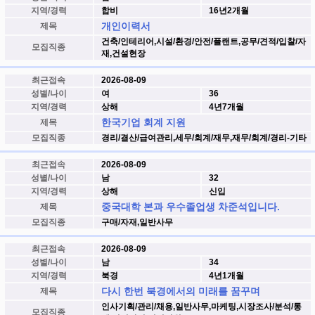
지역/경력
합비
16년2개월
개인이력서
제목
건축/인테리어,시설/환경/안전/플랜트,공무/견적/입찰/자
모집직종
재,건설현장
최근접속
2026-08-09
성별/나이
여
36
지역/경력
상해
4년7개월
한국기업 회계 지원
제목
모집직종
경리/결산/급여관리,세무/회계/재무,재무/회계/경리-기타
최근접속
2026-08-09
성별/나이
남
32
지역/경력
상해
신입
중국대학 본과 우수졸업생 차준석입니다.
제목
모집직종
구매/자재,일반사무
최근접속
2026-08-09
성별/나이
남
34
지역/경력
북경
4년1개월
다시 한번 북경에서의 미래를 꿈꾸며
제목
인사기획/관리/채용,일반사무,마케팅,시장조사/분석/통
모집직종