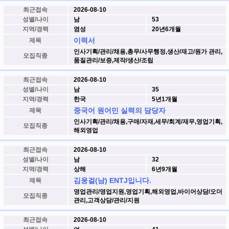
최근접속
2026-08-10
성별/나이
남
53
지역/경력
염성
20년6개월
이력서
제목
인사기획/관리/채용,총무/사무행정,생산/재고/원가 관리,
모집직종
품질관리/보증,제작/생산/조립
최근접속
2026-08-10
성별/나이
남
35
지역/경력
한국
5년1개월
중국어 원어민 실력의 담당자
제목
인사기획/관리/채용,구매/자재,세무/회계/재무,영업기획,
모집직종
해외영업
최근접속
2026-08-10
성별/나이
남
32
지역/경력
상해
6년9개월
김웅걸(남) ENTJ입니다.
제목
영업관리/영업지원,영업기획,해외영업,바이어상담/오더
모집직종
관리,고객상담/관리/지원
최근접속
2026-08-10