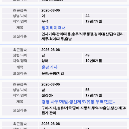
최근접속
2026-08-06
성별/나이
여
44
지역/경력
무석
19년7개월
장미리이력서
제목
인사기획/관리/채용,총무/사무행정,경리/결산/급여관리,
모집직종
세무/회계/재무,출납
최근접속
2026-08-06
성별/나이
남
49
지역/경력
상해
10년6개월
운전기사
제목
모집직종
운전/운항/지입
최근접속
2026-08-06
성별/나이
남
55
지역/경력
절강성-
17년7개월
경영.사무/개발.생산제조/유통.무역/전문..
제목
구매/자재,섬유/가죽/공예,자동차,무역/수출입,생산/재고/
모집직종
원가 관리
최근접속
2026-08-06