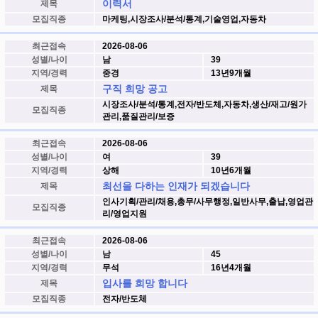
이력서
제목
모집직종
마케팅,시장조사/분석/통계,기술영업,자동차
최근접속
2026-08-06
성별/나이
남
39
지역/경력
중경
13년9개월
구직 희망 공고
제목
시장조사/분석/통계,전자/반도체,자동차,생산/재고/원가
모집직종
관리,품질관리/보증
최근접속
2026-08-06
성별/나이
여
39
지역/경력
상해
10년6개월
최선을 다하는 인재가 되겠습니다
제목
인사기획/관리/채용,총무/사무행정,일반사무,출납,영업관
모집직종
리/영업지원
최근접속
2026-08-06
성별/나이
남
45
지역/경력
무석
16년4개월
입사를 희망 합니다
제목
모집직종
전자/반도체