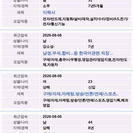
성별/나이
남
31
지역/경력
소주
7년5개월
이력서
제목
전자/반도체,자동화/설비/제작,설치/수리/정비/AS,전기/
모집직종
전자/통신기능
최근접속
2026-08-06
성별/나이
남
51
지역/경력
강소성-
7년
남경,무석,합비...등 한국어관련 직장 ..
제목
구매/자재,총무/사무행정,영업관리/영업지원,전자/반도
모집직종
체,자동차
최근접속
2026-08-06
성별/나이
여
23
지역/경력
상해
신입
구매/자재,마케팅,방송/언론/연예/스포츠..
제목
구매/자재,마케팅,방송/언론/연예/스포츠,영업기획,해외
모집직종
영업
최근접속
2026-08-06
성별/나이
남
44
지역/경력
상해
8년