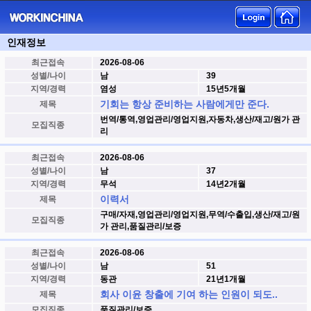
인재정보
최근접속
2026-08-06
성별/나이
남
39
지역/경력
염성
15년5개월
기회는 항상 준비하는 사람에게만 준다.
제목
번역/통역,영업관리/영업지원,자동차,생산/재고/원가 관
모집직종
리
최근접속
2026-08-06
성별/나이
남
37
지역/경력
무석
14년2개월
이력서
제목
구매/자재,영업관리/영업지원,무역/수출입,생산/재고/원
모집직종
가 관리,품질관리/보증
최근접속
2026-08-06
성별/나이
남
51
지역/경력
동관
21년1개월
회사 이윤 창출에 기여 하는 인원이 되도..
제목
모집직종
품질관리/보증