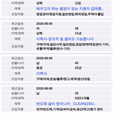
지역/경력
상해
신입
배우고자 하는 열정이 있는 지원자 김태환..
제목
모집직종
영업관리/영업지원,일반영업,해외영업,무역/수출입
최근접속
2026-08-06
성별/나이
여
36
지역/경력
상해
11년
이력서-정규직 및 알바도 가능합니다
제목
구매/자재,일반사무,일반영업,영업/판매/매장관리-기타,
모집직종
유통/무역/물류/운수-기타
최근접속
2026-08-06
성별/나이
남
45
지역/경력
동관
22년
이력서
제목
모집직종
구매/자재,운송/물류/창고,제작/생산/조립
최근접속
2026-08-06
성별/나이
남
35
지역/경력
4년11개월
반도체 설비 엔지니어 _CLEAN(ZEU..
제목
모집직종
전자/반도체,기계/금속/비금속,생산/재고/원가 관리