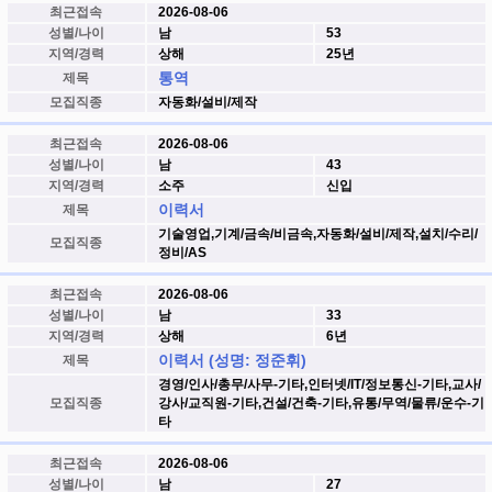
최근접속
2026-08-06
성별/나이
남
53
지역/경력
상해
25년
통역
제목
모집직종
자동화/설비/제작
최근접속
2026-08-06
성별/나이
남
43
지역/경력
소주
신입
이력서
제목
기술영업,기계/금속/비금속,자동화/설비/제작,설치/수리/
모집직종
정비/AS
최근접속
2026-08-06
성별/나이
남
33
지역/경력
상해
6년
이력서 (성명: 정준휘)
제목
경영/인사/총무/사무-기타,인터넷/IT/정보통신-기타,교사/
모집직종
강사/교직원-기타,건설/건축-기타,유통/무역/물류/운수-기
타
최근접속
2026-08-06
성별/나이
남
27